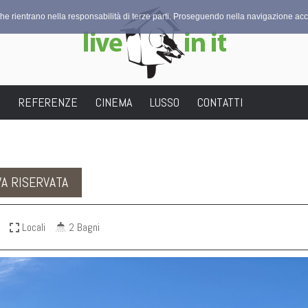
che rientrano nella responsabilità di terze parti. Proseguendo nella navigazione acco
I
REFERENZE
CINEMA
LUSSO
CONTATTI
A RISERVATA
Locali
2 Bagni