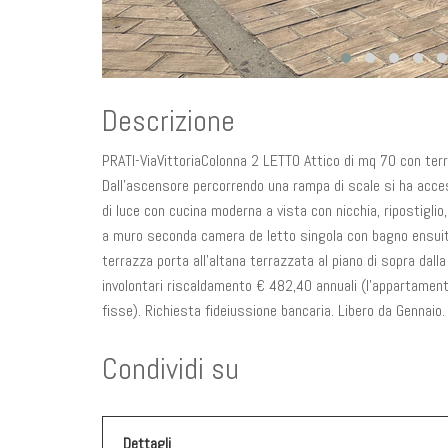
Descrizione
PRATI-ViaVittoriaColonna 2 LETTO Attico di mq 70 con ter
Dall’ascensore percorrendo una rampa di scale si ha acces
di luce con cucina moderna a vista con nicchia, ripostigl
a muro seconda camera de letto singola con bagno ensuite 
terrazza porta all’altana terrazzata al piano di sopra dal
involontari riscaldamento € 482,40 annuali (l’appartamen
fisse). Richiesta fideiussione bancaria. Libero da Gennaio.
Condividi su
Dettagli