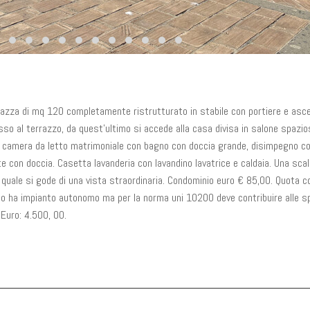
razza di mq 120 completamente ristrutturato in stabile con portiere e asc
so al terrazzo, da quest’ultimo si accede alla casa divisa in salone spazio
io, camera da letto matrimoniale con bagno con doccia grande, disimpegno c
con doccia. Casetta lavanderia con lavandino lavatrice e caldaia. Una scal
la quale si gode di una vista straordinaria. Condominio euro € 85,00. Quota 
to ha impianto autonomo ma per la norma uni 10200 deve contribuire alle 
 Euro: 4.500, 00.