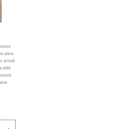
ensore.
so pieno
on armadi
a dalla
consumi
spese