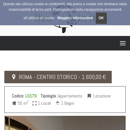
Questo sito utilizza cookie in conformità alla policy e cookie che rientrano nella
responsabilità di terze parti. Proseguendo nella navigazione acconsenti
all’utilizzo di cookie.
Maggiori Informazioni
OK
Tog
navi
ROMA - CENTRO STORICO - 1.600,00 €
Codice:
L0179
Tipologia:
Appartamento
Locazione
2
50 m
1 Locali
1 Bagni