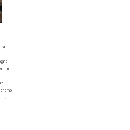
 si
:
bagno
eriore
artamento
nel
utonomo.
si più