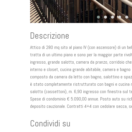
Descrizione
Attico di 280 mq sito al piano IV (con ascensore) di un bel
tratta di un ultimo piano e sono per la maggior parte rivol
ingresso, grande salotto, camera da pranzo, corridoio c
interno e closet, cucina grande abitabile, camera e bagno d
composto da camera da letto con bagno, salottino e spazio 
è stato completamente ristrutturato con bagni e cucina nuo
salotto (cassettoni), m. 6,90 ingresso con finestra sul t
Spese di condominio € 5.090,00 annue. Posto auto su richi
deposito cauzionale. Contratti 4+4 con cedolare secca, s
Condividi su