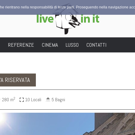
che rientrano nella responsabilità di terze parti. Proseguendo nella navigazione acco
I
REFERENZE
CINEMA
LUSSO
CONTATTI
A RISERVATA
2
280 m
10 Locali
5 Bagni