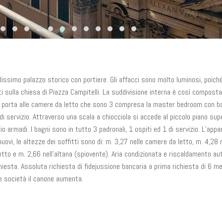
lissimo palazzo storico con portiere. Gli affacci sono molto luminosi, poiché
ti sulla chiesa di Piazza Campitelli. La suddivisione interna è così composta
he porta alle camere da letto che sono 3 compresa la master bedroom con 
i servizio. Attraverso una scala a chiocciola si accede al piccolo piano sup
armadi. I bagni sono in tutto 3 padronali, 1 ospiti ed 1 di servizio. L’app
vi, le altezze dei soffitti sono di: m. 3,27 nelle camere da letto, m. 4,28 
etto e m. 2,66 nell’altana (spiovente). Aria condizionata e riscaldamento a
esta. Assoluta richiesta di fidejussione bancaria a prima richiesta di 6 me
e società il canone aumenta.