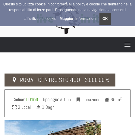
Questo sito utilizza cookie in conformità alla policy e cookie che rientrano nella
responsabilità di terze parti. Proseguendo nella navigazione acconsenti
all’utilizzo di cookie.
Maggiori Informazioni
OK
Tog
navi
ROMA - CENTRO STORICO - 3.000,00 €
2
Codice:
L0153
Tipologia:
Attico
Locazione
65 m
2 Locali
1 Bagni